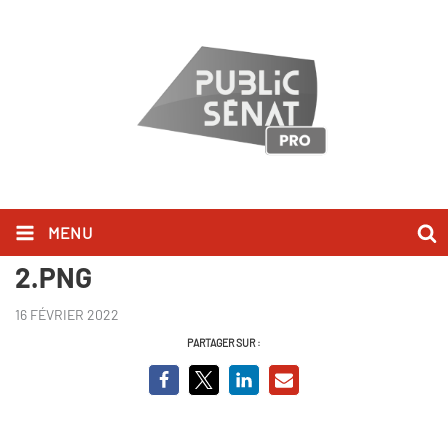
MENU
Capture Gérard Larcher QAG
2.PNG
16 FÉVRIER 2022
PARTAGER SUR :