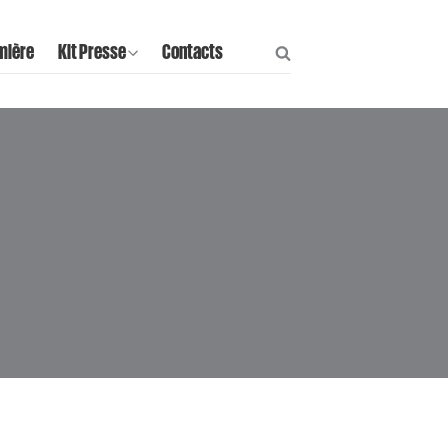
mière
Kit Presse
Contacts