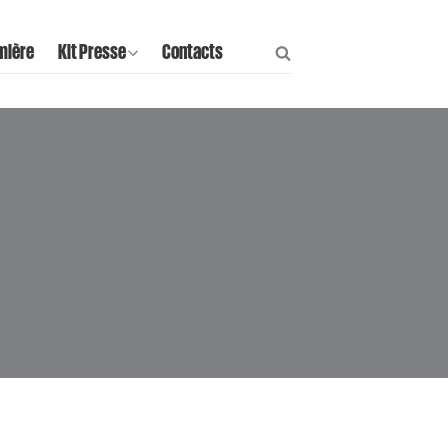
mière
Kit Presse
Contacts