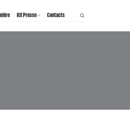
mière
Kit Presse
Contacts