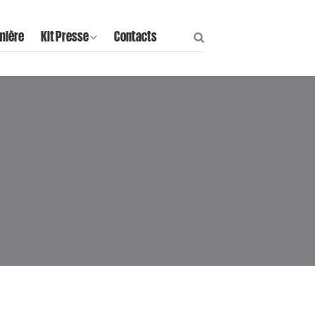
mière
Kit Presse
Contacts