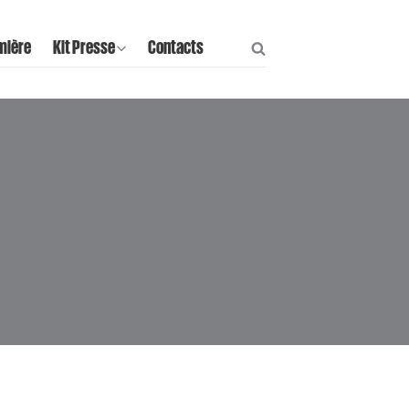
mière
Kit Presse
Contacts