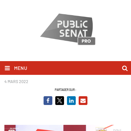
MENU
Capture Yannick Jadot BCVO.PNG
4 MARS 2022
PARTAGER SUR :