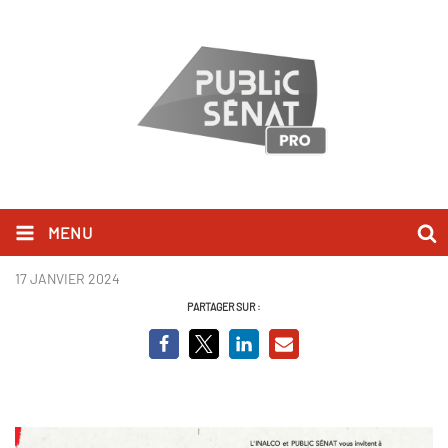
MENU
CARTON AVP SIMON LEYS.png
17 JANVIER 2024
PARTAGER SUR :