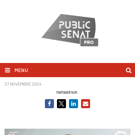
MENU
Cécile Cukierman - BCVO.png
27 NOVEMBRE 2024
PARTAGER SUR :