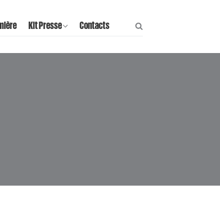
mière
Kit Presse
Contacts