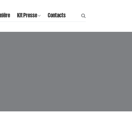
mière
Kit Presse
Contacts