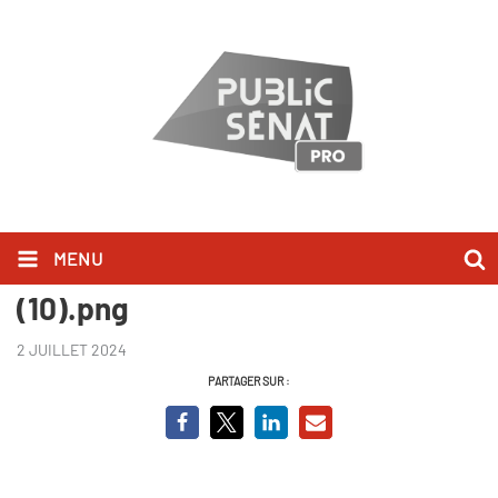
MENU
Championnes, mamans, et alors
(10).png
2 JUILLET 2024
PARTAGER SUR :