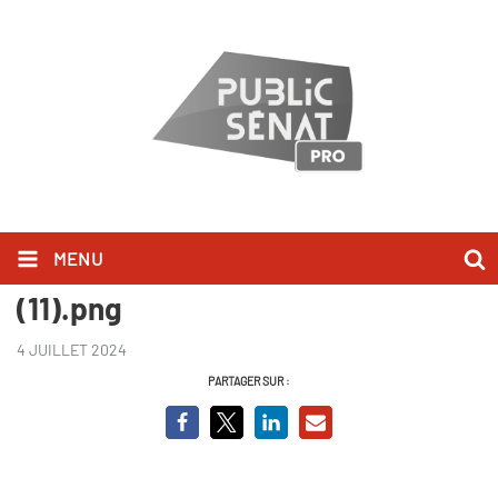
MENU
Championnes, mamans, et alors
(11).png
4 JUILLET 2024
PARTAGER SUR :