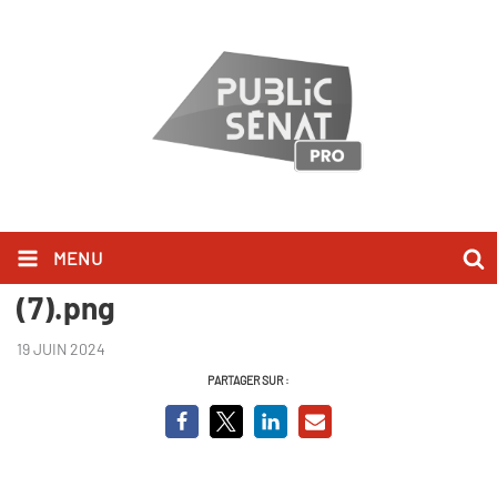
MENU
Championnes, mamans, et alors
(7).png
19 JUIN 2024
PARTAGER SUR :