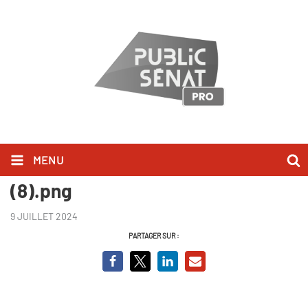
MENU
Championnes, mamans, et alors
(8).png
9 JUILLET 2024
PARTAGER SUR :