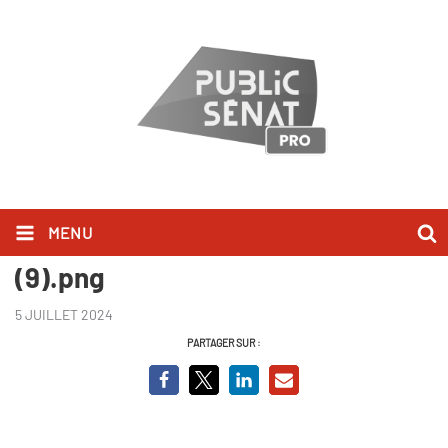
MENU
Championnes, mamans, et alors
(9).png
5 JUILLET 2024
PARTAGER SUR :