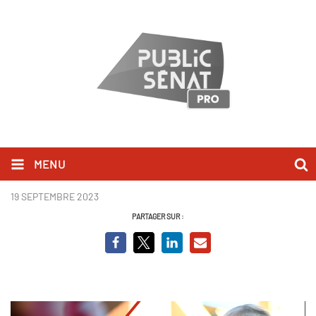
MENU
Charles III au Sénat.PNG
19 SEPTEMBRE 2023
PARTAGER SUR :