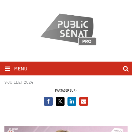
MENU
clémentaine autain .png
9 JUILLET 2024
PARTAGER SUR :