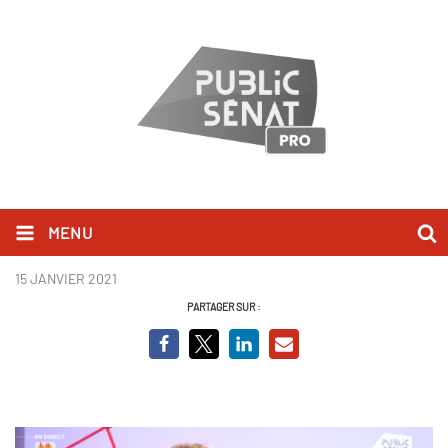
MENU
Clémentine Autain-BCV 2.PNG
15 JANVIER 2021
PARTAGER SUR :