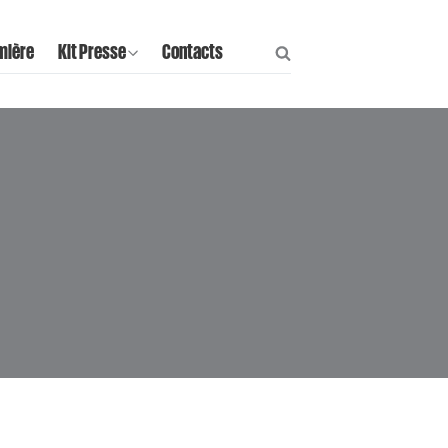
mière
Kit Presse
Contacts