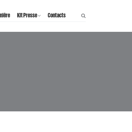
mière
Kit Presse
Contacts