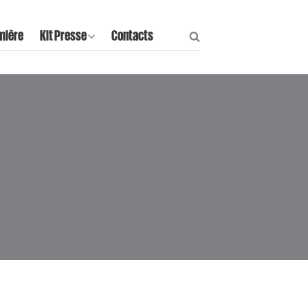
mière
Kit Presse
Contacts