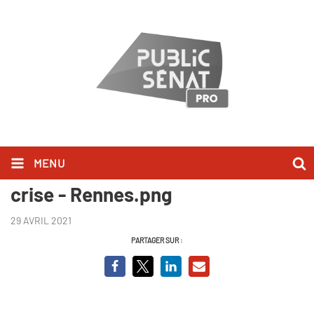
MENU
Covid-19, les maires face à la
crise - Rennes.png
29 AVRIL 2021
PARTAGER SUR :