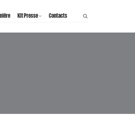
mière
Kit Presse
Contacts