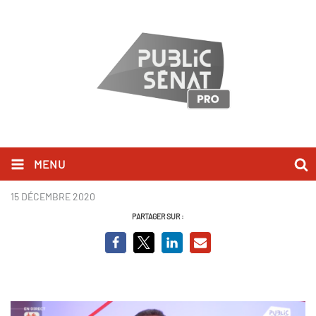
MENU
Damien Adab - BCV 2 .PNG
15 DÉCEMBRE 2020
PARTAGER SUR :