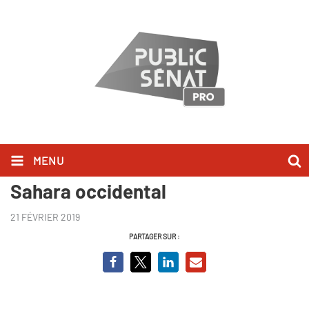
MENU
Danielle Mitterand à Dahkla,
Sahara occidental
21 FÉVRIER 2019
PARTAGER SUR :