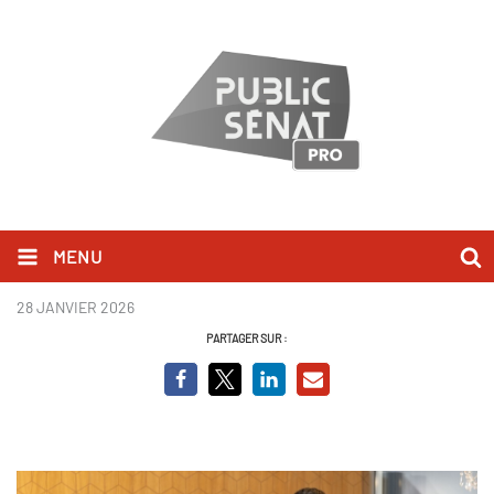
MENU
David Jacquot - PQCD
28 JANVIER 2026
PARTAGER SUR :