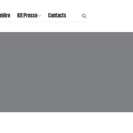
mière
Kit Presse
Contacts