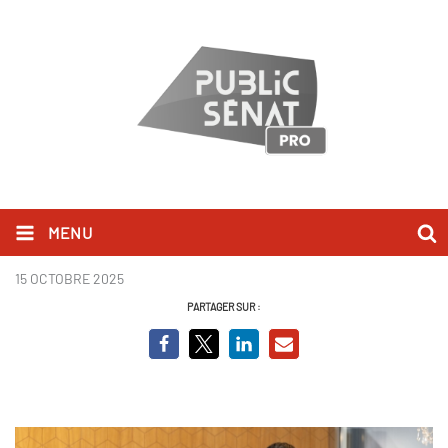
MENU
David Jacquot - PQCD
15 OCTOBRE 2025
PARTAGER SUR :