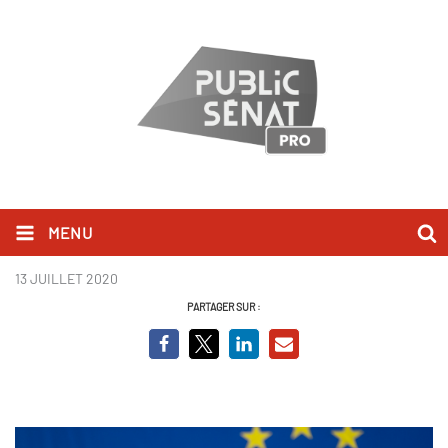
MENU
David Sassoli.jpg
13 JUILLET 2020
PARTAGER SUR :