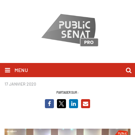
MENU
Débat municipales - Rennes .PNG
17 JANVIER 2020
PARTAGER SUR :