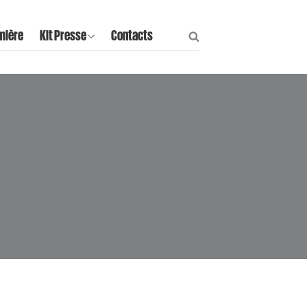
mière
Kit Presse
Contacts