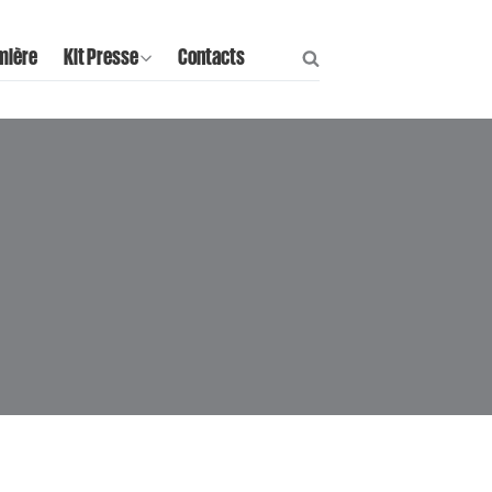
mière
Kit Presse
Contacts