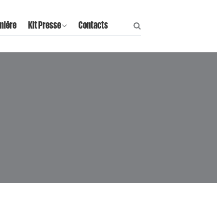
mière
Kit Presse
Contacts