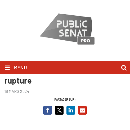
MENU
De Gaulle et Pompidou jusqu'à la
rupture
18 MARS 2024
PARTAGER SUR :