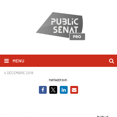
MENU
DP Camus - page 1.PNG
4 DÉCEMBRE 2019
PARTAGER SUR :