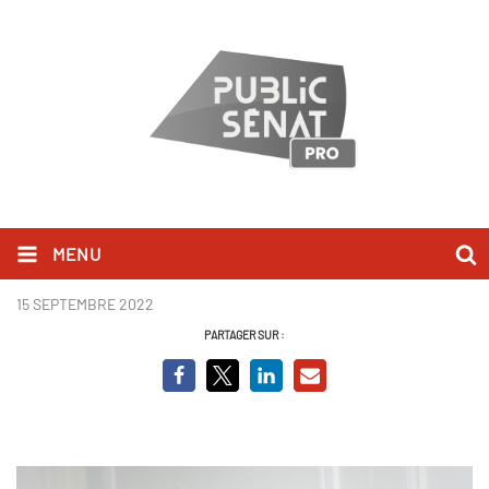
MENU
_DSC0009.jpg
15 SEPTEMBRE 2022
PARTAGER SUR :