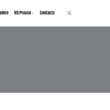
mière
Kit Presse
Contacts