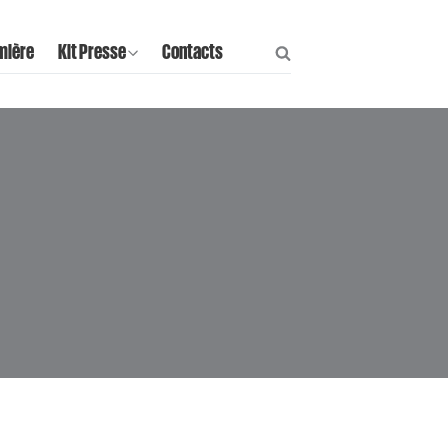
mière
Kit Presse
Contacts