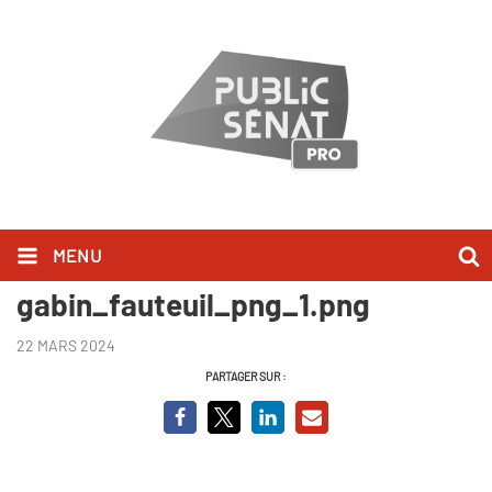
MENU
ecole-des-possibles_ctonfilm-
gabin_fauteuil_png_1.png
22 MARS 2024
PARTAGER SUR :