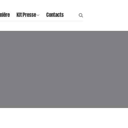
mière
Kit Presse
Contacts