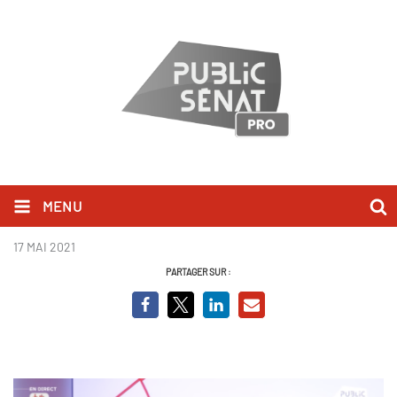
MENU
Elisabeth Moreno_BCV.png
17 MAI 2021
PARTAGER SUR :