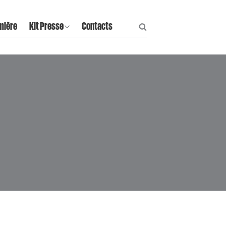
mière
Kit Presse
Contacts