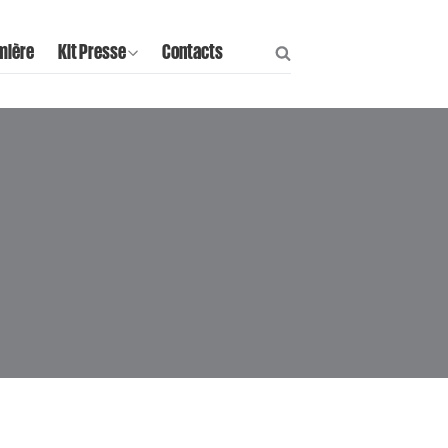
mière
Kit Presse
Contacts