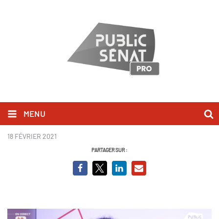
MENU
Emmanuelle Wargon_BCV.png
18 FÉVRIER 2021
PARTAGER SUR :