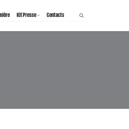
mière
Kit Presse
Contacts