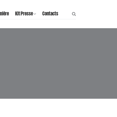
mière
Kit Presse
Contacts