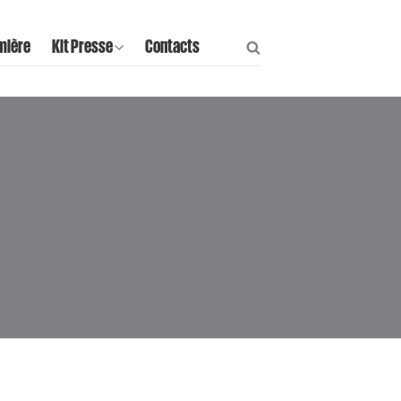
mière
Kit Presse
Contacts