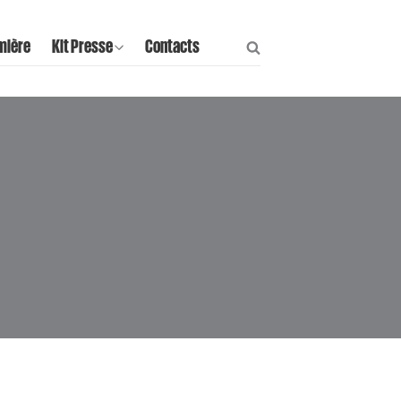
mière
Kit Presse
Contacts