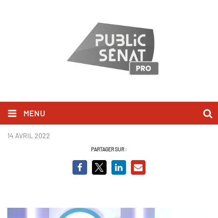
MENU
Eric Lombard PQCD.png
14 AVRIL 2022
PARTAGER SUR :